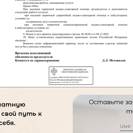
+7
Отправить
Нажимая на кнопку, вы даёте своё согласие на
обработку персональных данных
Оставьте зая
платную
т
свой путь к
себя.