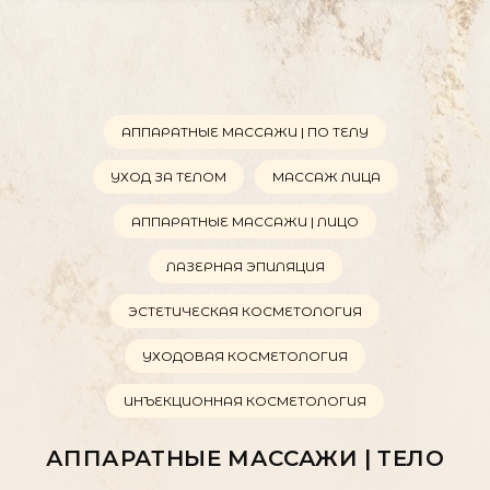
АППАРАТНЫЕ МАССАЖИ | ПО ТEЛУ
УХОД ЗА ТЕЛОМ
МАССАЖ ЛИЦА
АППАРАТНЫЕ МАССАЖИ | ЛИЦО
ЛАЗЕРНАЯ ЭПИЛЯЦИЯ
ЭСТЕТИЧЕСКАЯ КОСМЕТОЛОГИЯ
УХОДОВАЯ КОСМЕТОЛОГИЯ
Оставьте заявку и мы
свяжемся с Вами в течение 15
ИНЪЕКЦИОННАЯ КОСМЕТОЛОГИЯ
минут
АППАРАТНЫЕ МАССАЖИ | ТЕЛО