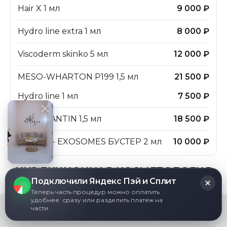
Hair X 1 мл
9 000 ₽
Hydro line extra 1 мл
8 000 ₽
Viscoderm skinko 5 мл
12 000 ₽
MESO-WHARTON P199 1,5 мл
21 500 ₽
Hydro line 1 мл
7 500 ₽
MESO XANTIN 1,5 мл
18 500 ₽
N E W F - EXOSOMES БУСТЕР 2 мл
10 000 ₽
ИНЪЕКЦИОННАЯ КОСМЕТОЛОГИЯ
Подключили Яндекс Пэй и Сплит
Теперь часть процедур можно оплатить
БИОРЕВИТАЛИЗАЦИЯ
удобнее: сразу или разделить платеж на
Мы используем файлы cookie, чтобы обеспечить
части.
OK
наилучшее взаимодействие с сайтом.
Инъекционная процедура с