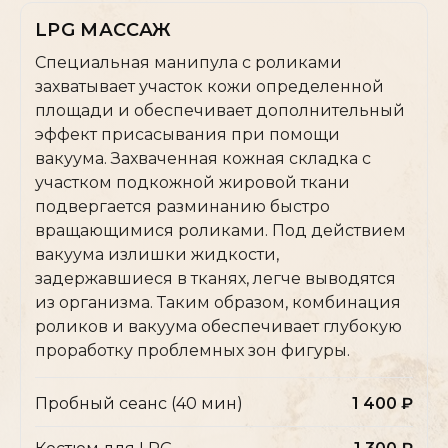
LPG МАССАЖ
+7
Специальная манипула с роликами
Отправить
захватывает участок кожи определенной
площади и обеспечивает дополнительный
эффект присасывания при помощи
Нажимая на кнопку, вы даёте своё согласие на
обработку персональных данных
вакуума. Захваченная кожная складка с
участком подкожной жировой ткани
подвергается разминанию быстро
вращающимися роликами. Под действием
вакуума излишки жидкости,
задержавшиеся в тканях, легче выводятся
из организма. Таким образом, комбинация
роликов и вакуума обеспечивает глубокую
проработку проблемных зон фигуры.
Пробный сеанс (40 мин)
1 400 ₽